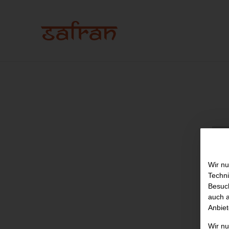
Wir nu
Techni
Besuch
auch a
Anbiet
Wir n