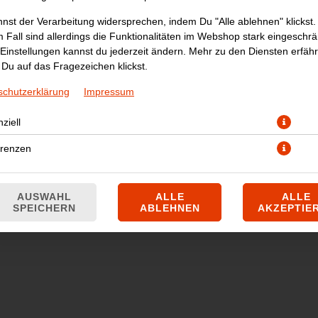
nst der Verarbeitung widersprechen, indem Du "Alle ablehnen" klickst.
 Fall sind allerdings die Funktionalitäten im Webshop stark eingeschrä
Einstellungen kannst du jederzeit ändern. Mehr zu den Diensten erfähr
Du auf das Fragezeichen klickst.
schutzerklärung
Impressum
ziell
Joghurtgetränk mit Lycheegeschmack
erenzen
JETZT BESTELLEN
AUSWAHL
ALLE
ALLE
SPEICHERN
ABLEHNEN
AKZEPTIE