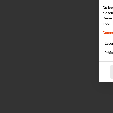
Du kan
diesem
Deine 
indem 
Daten
Essen
Präf