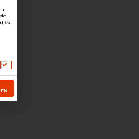
 In
nkt.
st Du,
REN