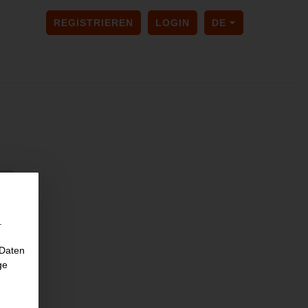
SPRACHE ÄNDER
REGISTRIEREN
LOGIN
DE
.
 Daten
ge