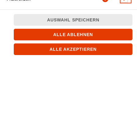
AUSWAHL SPEICHERN
ALLE ABLEHNEN
Suppe mit gelben Linsen, Kräutern und Gewürzen
ALLE AKZEPTIEREN
JETZT BESTELLEN
© 2026
SAFRAN-LEIPZIG.DE
Impressum
Datenschutz
Datenschutzeinstellungen
Barrierefreiheit
AGB
Lieferdienstsoftware und Webshop von
SIDES