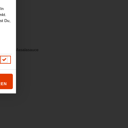
 In
nkt.
st Du,
er milden Masalasauce
REN