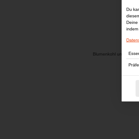
Du kan
diesem
Deine 
indem 
Daten
Essen
Blumenkohl und gebrate
Präf