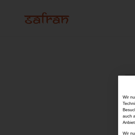
Wir nu
Techni
Besuch
auch a
Anbiet
Wir n