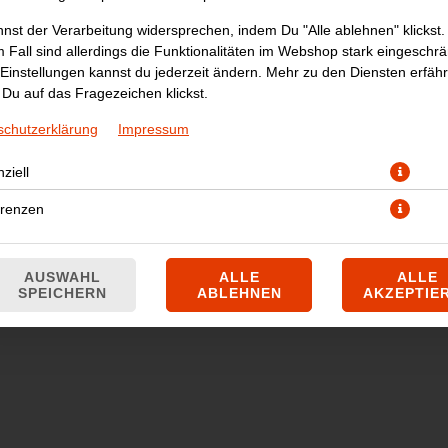
nst der Verarbeitung widersprechen, indem Du "Alle ablehnen" klickst.
 Fall sind allerdings die Funktionalitäten im Webshop stark eingeschrä
Einstellungen kannst du jederzeit ändern. Mehr zu den Diensten erfähr
Du auf das Fragezeichen klickst.
schutzerklärung
Impressum
ziell
ne Kartoffeln mit indischen Kräutern und Gewürzen verfeinert, in ein
erenzen
JETZT BESTELLEN
AUSWAHL
ALLE
ALLE
SPEICHERN
ABLEHNEN
AKZEPTIE