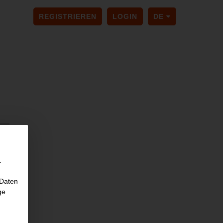
SPRACHE ÄNDER
REGISTRIEREN
LOGIN
DE
.
 Daten
ge