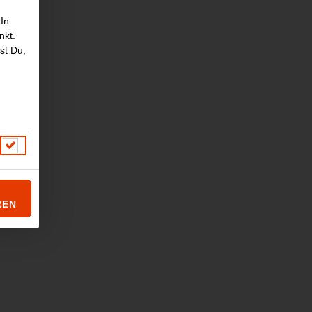
 In
nkt.
st Du,
sauce
REN