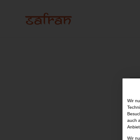
Wir nu
Techni
Besuch
auch a
Anbiet
Wir n