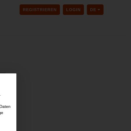
SPRACHE ÄNDER
REGISTRIEREN
LOGIN
DE
.
 Daten
ge