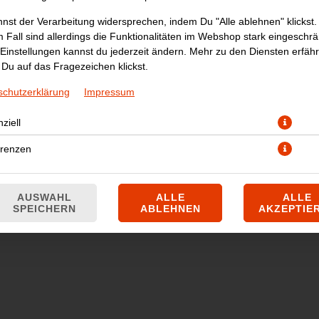
nst der Verarbeitung widersprechen, indem Du "Alle ablehnen" klickst.
 Fall sind allerdings die Funktionalitäten im Webshop stark eingeschrä
Einstellungen kannst du jederzeit ändern. Mehr zu den Diensten erfähr
Du auf das Fragezeichen klickst.
schutzerklärung
Impressum
ziell
enbrustfilet mit Kichererbsen, Kräutern und Gewürzen, in einer Curry
erenzen
JETZT BESTELLEN
AUSWAHL
ALLE
ALLE
SPEICHERN
ABLEHNEN
AKZEPTIE