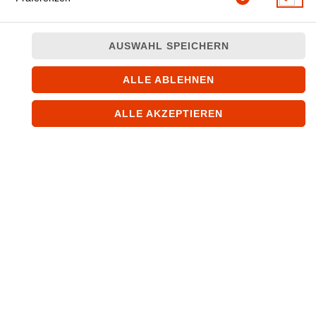
AUSWAHL SPEICHERN
ALLE ABLEHNEN
Seelachsfilet in einer würzigen Currysauce, nach
nordindischer Art
ALLE AKZEPTIEREN
JETZT BESTELLEN
© 2026
SAFRAN-LEIPZIG.DE
Impressum
Datenschutz
Datenschutzeinstellungen
Barrierefreiheit
AGB
Lieferdienstsoftware und Webshop von
SIDES