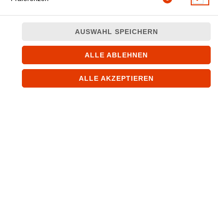
AUSWAHL SPEICHERN
ALLE ABLEHNEN
Indisches Fladenbrot aus Vollkornmehl
ALLE AKZEPTIEREN
JETZT BESTELLEN
© 2026
SAFRAN-LEIPZIG.DE
Impressum
Datenschutz
Datenschutzeinstellungen
Barrierefreiheit
AGB
Lieferdienstsoftware und Webshop von
SIDES